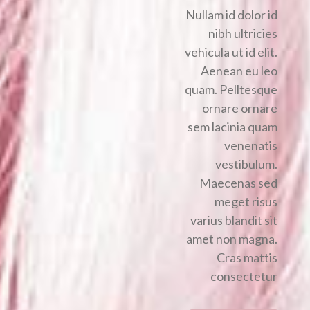
Nullam id dolor id
nibh ultricies
vehicula ut id elit.
Aenean eu leo
quam. Pelltesque
ornare ornare
sem lacinia quam
venenatis
vestibulum.
Maecenas sed
meget risus
varius blandit sit
amet non magna.
Cras mattis
consectetur