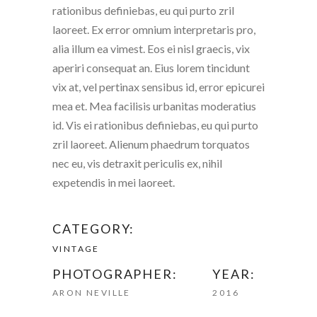
rationibus definiebas, eu qui purto zril
laoreet. Ex error omnium interpretaris pro,
alia illum ea vimest. Eos ei nisl graecis, vix
aperiri consequat an. Eius lorem tincidunt
vix at, vel pertinax sensibus id, error epicurei
mea et. Mea facilisis urbanitas moderatius
id. Vis ei rationibus definiebas, eu qui purto
zril laoreet. Alienum phaedrum torquatos
nec eu, vis detraxit periculis ex, nihil
expetendis in mei laoreet.
CATEGORY:
VINTAGE
PHOTOGRAPHER:
YEAR:
ARON NEVILLE
2016