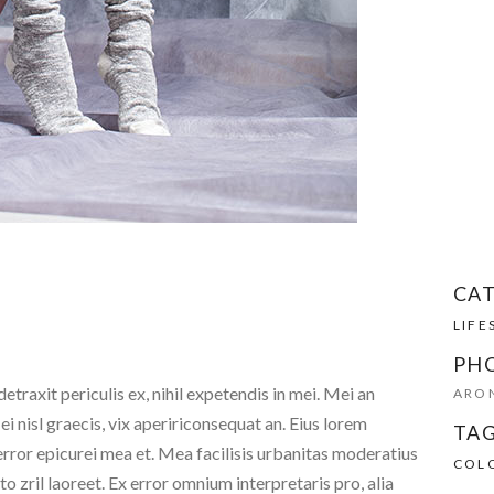
CA
LIFE
PH
traxit periculis ex, nihil expetendis in mei. Mei an
ARON
 ei nisl graecis, vix apeririconsequat an. Eius lorem
TAG
, error epicurei mea et. Mea facilisis urbanitas moderatius
COL
rto zril laoreet. Ex error omnium interpretaris pro, alia