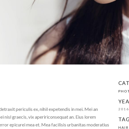
CA
PHO
YEA
traxit periculis ex, nihil expetendis in mei. Mei an
201
 ei nisl graecis, vix apeririconsequat an. Eius lorem
TAG
, error epicurei mea et. Mea facilisis urbanitas moderatius
HAIR