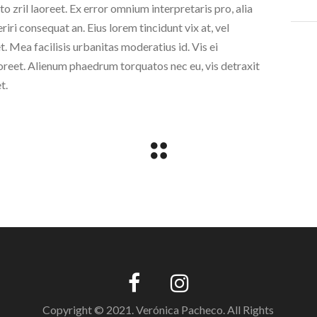
rto zril laoreet. Ex error omnium interpretaris pro, alia
eriri consequat an. Eius lorem tincidunt vix at, vel
t. Mea facilisis urbanitas moderatius id. Vis ei
laoreet. Alienum phaedrum torquatos nec eu, vis detraxit
t.
Copyright © 2021. Verónica Pacheco. All Rights