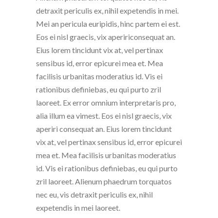
detraxit periculis ex, nihil expetendis in mei.
Mei an pericula euripidis, hinc partem ei est.
Eos ei nisl graecis, vix apeririconsequat an.
Eius lorem tincidunt vix at, vel pertinax
sensibus id, error epicurei mea et. Mea
facilisis urbanitas moderatius id. Vis ei
rationibus definiebas, eu qui purto zril
laoreet. Ex error omnium interpretaris pro,
alia illum ea vimest. Eos ei nisl graecis, vix
aperiri consequat an. Eius lorem tincidunt
vix at, vel pertinax sensibus id, error epicurei
mea et. Mea facilisis urbanitas moderatius
id. Vis ei rationibus definiebas, eu qui purto
zril laoreet. Alienum phaedrum torquatos
nec eu, vis detraxit periculis ex, nihil
expetendis in mei laoreet.