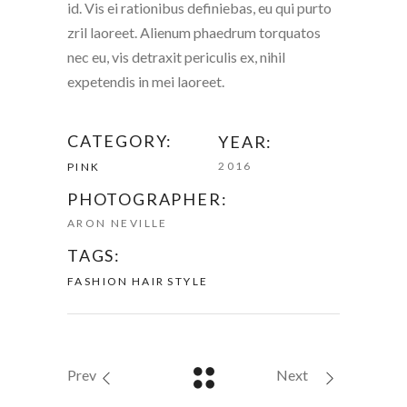
id. Vis ei rationibus definiebas, eu qui purto
zril laoreet. Alienum phaedrum torquatos
nec eu, vis detraxit periculis ex, nihil
expetendis in mei laoreet.
CATEGORY:
YEAR:
2016
PINK
PHOTOGRAPHER:
ARON NEVILLE
TAGS:
FASHION
HAIR
STYLE
Prev
Next