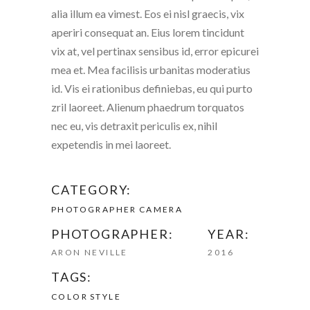
alia illum ea vimest. Eos ei nisl graecis, vix
aperiri consequat an. Eius lorem tincidunt
vix at, vel pertinax sensibus id, error epicurei
mea et. Mea facilisis urbanitas moderatius
id. Vis ei rationibus definiebas, eu qui purto
zril laoreet. Alienum phaedrum torquatos
nec eu, vis detraxit periculis ex, nihil
expetendis in mei laoreet.
CATEGORY:
PHOTOGRAPHER
CAMERA
PHOTOGRAPHER:
YEAR:
ARON NEVILLE
2016
TAGS:
COLOR
STYLE