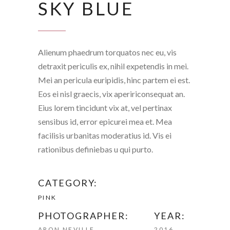
SKY BLUE
Alienum phaedrum torquatos nec eu, vis
detraxit periculis ex, nihil expetendis in mei.
Mei an pericula euripidis, hinc partem ei est.
Eos ei nisl graecis, vix apeririconsequat an.
Eius lorem tincidunt vix at, vel pertinax
sensibus id, error epicurei mea et. Mea
facilisis urbanitas moderatius id. Vis ei
rationibus definiebas u qui purto.
CATEGORY:
PINK
PHOTOGRAPHER:
YEAR:
ARON NEVILLE
2016