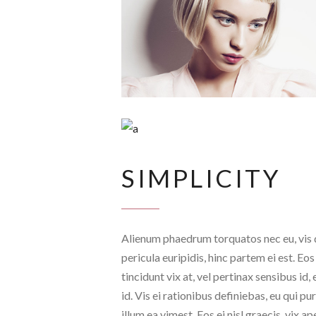
SIMPLICITY
Alienum phaedrum torquatos nec eu, vis de
pericula euripidis, hinc partem ei est. Eos
tincidunt vix at, vel pertinax sensibus id
id. Vis ei rationibus definiebas, eu qui pu
illum ea vimest. Eos ei nisl graecis, vix ap