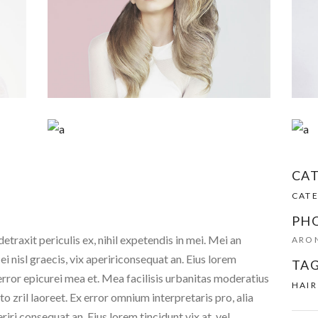
CA
CAT
PH
traxit periculis ex, nihil expetendis in mei. Mei an
ARON
 ei nisl graecis, vix apeririconsequat an. Eius lorem
TAG
, error epicurei mea et. Mea facilisis urbanitas moderatius
HAIR
rto zril laoreet. Ex error omnium interpretaris pro, alia
eriri consequat an. Eius lorem tincidunt vix at, vel