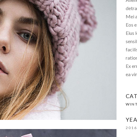
detra
Mei a
Eos e
Eius 
sensi
facil
ratio
Ex er
ea vi
CA
WIN
YEA
201