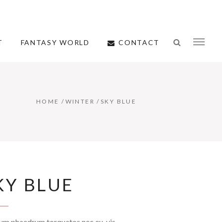
CONTACT
T
FANTASY WORLD
HOME
/
WINTER
/
SKY BLUE
KY BLUE
um phaedrum torquatos nec eu, vis