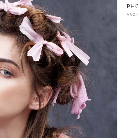
PH
ARON