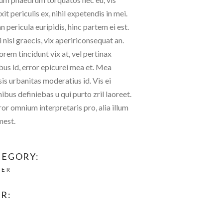
xit periculis ex, nihil expetendis in mei.
n pericula euripidis, hinc partem ei est.
i nisl graecis, vix apeririconsequat an.
lorem tincidunt vix at, vel pertinax
bus id, error epicurei mea et. Mea
isis urbanitas moderatius id. Vis ei
nibus definiebas u qui purto zril laoreet.
ror omnium interpretaris pro, alia illum
mest.
TEGORY:
TER
R:
6