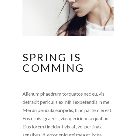
SPRING IS
COMMING
Alienum phaedrum torquatos nec eu, vis
detraxit periculis ex, nihil expetendis in mei.
Mei an pericula euripidis, hinc partem ei est.
Eos ei nisl graecis, vix apeririconsequat an.
Eius lorem tincidunt vix at, vel pertinax
sensibus id, error epicurei mea et. Mea