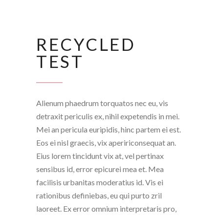
RECYCLED
TEST
Alienum phaedrum torquatos nec eu, vis
detraxit periculis ex, nihil expetendis in mei.
Mei an pericula euripidis, hinc partem ei est.
Eos ei nisl graecis, vix apeririconsequat an.
Eius lorem tincidunt vix at, vel pertinax
sensibus id, error epicurei mea et. Mea
facilisis urbanitas moderatius id. Vis ei
rationibus definiebas, eu qui purto zril
laoreet. Ex error omnium interpretaris pro,