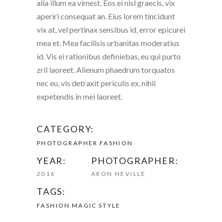
alia illum ea vimest. Eos ei nisl graecis, vix
aperiri consequat an. Eius lorem tincidunt
vix at, vel pertinax sensibus id, error epicurei
mea et. Mea facilisis urbanitas moderatius
id. Vis ei rationibus definiebas, eu qui purto
zril laoreet. Alienum phaedrum torquatos
nec eu, vis detraxit periculis ex, nihil
expetendis in mei laoreet.
CATEGORY:
PHOTOGRAPHER
FASHION
YEAR:
PHOTOGRAPHER:
2016
ARON NEVILLE
TAGS:
FASHION
MAGIC
STYLE