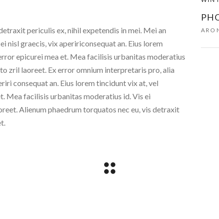
PH
traxit periculis ex, nihil expetendis in mei. Mei an
ARON
 ei nisl graecis, vix apeririconsequat an. Eius lorem
, error epicurei mea et. Mea facilisis urbanitas moderatius
rto zril laoreet. Ex error omnium interpretaris pro, alia
eriri consequat an. Eius lorem tincidunt vix at, vel
t. Mea facilisis urbanitas moderatius id. Vis ei
laoreet. Alienum phaedrum torquatos nec eu, vis detraxit
t.