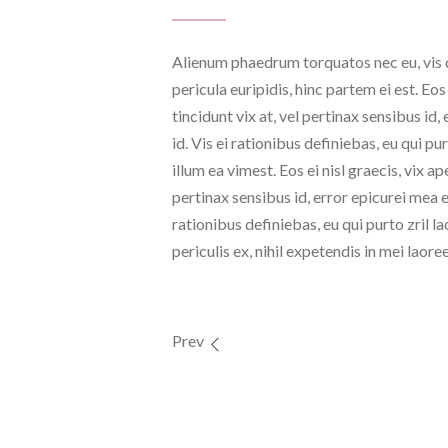
Alienum phaedrum torquatos nec eu, vis de
pericula euripidis, hinc partem ei est. Eos
tincidunt vix at, vel pertinax sensibus id
id. Vis ei rationibus definiebas, eu qui pu
illum ea vimest. Eos ei nisl graecis, vix ap
pertinax sensibus id, error epicurei mea e
rationibus definiebas, eu qui purto zril 
periculis ex, nihil expetendis in mei laoree
Prev