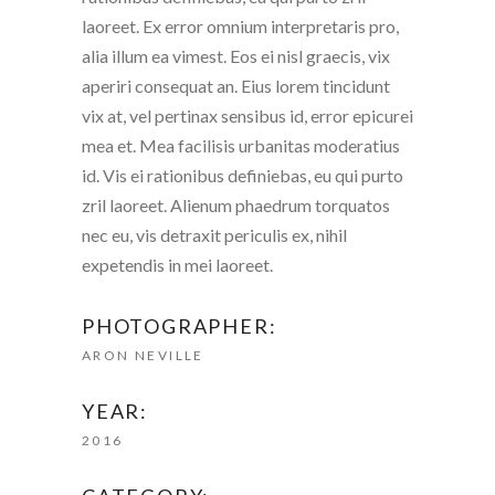
laoreet. Ex error omnium interpretaris pro,
alia illum ea vimest. Eos ei nisl graecis, vix
aperiri consequat an. Eius lorem tincidunt
vix at, vel pertinax sensibus id, error epicurei
mea et. Mea facilisis urbanitas moderatius
id. Vis ei rationibus definiebas, eu qui purto
zril laoreet. Alienum phaedrum torquatos
nec eu, vis detraxit periculis ex, nihil
expetendis in mei laoreet.
PHOTOGRAPHER:
ARON NEVILLE
YEAR:
2016