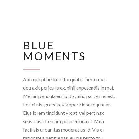
BLUE
MOMENTS
Alienum phaedrum torquatos nec eu, vis
detraxit periculis ex, nihil expetendis in mei.
Mei an pericula euripidis, hinc partem ei est.
Eos ei nisl graecis, vix apeririconsequat an.
Eius lorem tincidunt vix at, vel pertinax
sensibus id, error epicurei mea et. Mea
facilisis urbanitas moderatius id. Vis ei
rationibus definiebas, eu qui purto zril