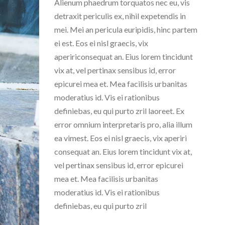
Alienum phaedrum torquatos nec eu, vis
detraxit periculis ex, nihil expetendis in
mei. Mei an pericula euripidis, hinc partem
ei est. Eos ei nisl graecis, vix
apeririconsequat an. Eius lorem tincidunt
vix at, vel pertinax sensibus id, error
epicurei mea et. Mea facilisis urbanitas
moderatius id. Vis ei rationibus
definiebas, eu qui purto zril laoreet. Ex
error omnium interpretaris pro, alia illum
ea vimest. Eos ei nisl graecis, vix aperiri
consequat an. Eius lorem tincidunt vix at,
vel pertinax sensibus id, error epicurei
mea et. Mea facilisis urbanitas
moderatius id. Vis ei rationibus
definiebas, eu qui purto zril