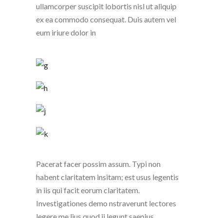
ullamcorper suscipit lobortis nisl ut aliquip
ex ea commodo consequat. Duis autem vel
eum iriure dolor in
Pacerat facer possim assum. Typi non
habent claritatem insitam; est usus legentis
in iis qui facit eorum claritatem.
Investigationes demo nstraverunt lectores
legere me lius quod ii legunt saepius.