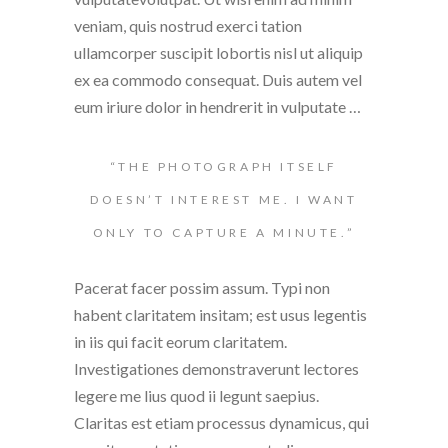
veniam, quis nostrud exerci tation
ullamcorper suscipit lobortis nisl ut aliquip
ex ea commodo consequat. Duis autem vel
eum iriure dolor in hendrerit in vulputate …
“THE PHOTOGRAPH ITSELF
DOESN’T INTEREST ME. I WANT
ONLY TO CAPTURE A MINUTE.”
Pacerat facer possim assum. Typi non
habent claritatem insitam; est usus legentis
in iis qui facit eorum claritatem.
Investigationes demonstraverunt lectores
legere me lius quod ii legunt saepius.
Claritas est etiam processus dynamicus, qui