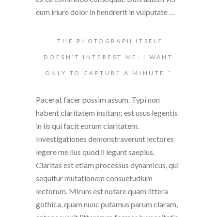
eum iriure dolor in hendrerit in vulputate …
“THE PHOTOGRAPH ITSELF
DOESN’T INTEREST ME. I WANT
ONLY TO CAPTURE A MINUTE.”
Pacerat facer possim assum. Typi non
habent claritatem insitam; est usus legentis
in iis qui facit eorum claritatem.
Investigationes demonstraverunt lectores
legere me lius quod ii legunt saepius.
Claritas est etiam processus dynamicus, qui
sequitur mutationem consuetudium
lectorum. Mirum est notare quam littera
gothica, quam nunc putamus parum claram,